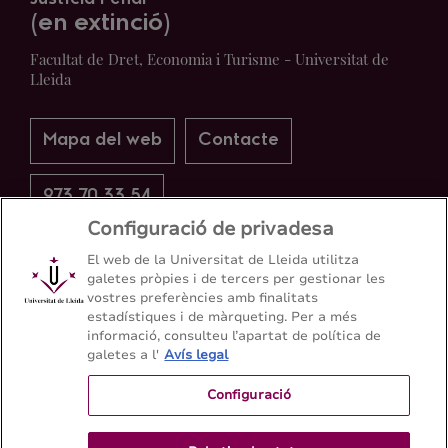
(en extinció)
Facultat de Dret, Economia i Turisme - Universitat de
Lleida
Mapa del web
Contacte
973 70 33 54
Configuració de privadesa
El web de la Universitat de Lleida utilitza
galetes pròpies i de tercers per gestionar les
vostres preferències amb finalitats
estadístiques i de màrqueting. Per a més
informació, consulteu l’apartat de política de
galetes a l'
Avís legal
Configuració